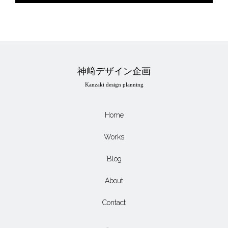
神﨑デザイン企画
Kanzaki design planning
Home
Works
Blog
About
Contact
Facebook
Instagram