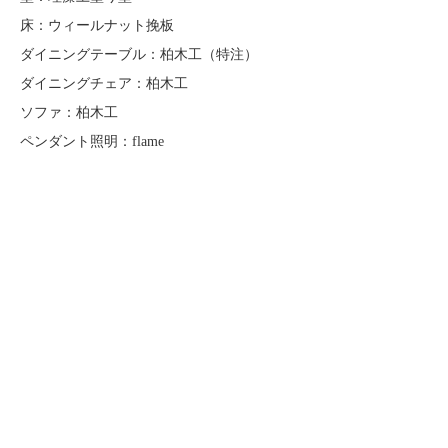
床：ウィールナット挽板
ダイニングテーブル：柏木工（特注）
ダイニングチェア：柏木工
ソファ：柏木工
ペンダント照明：flame