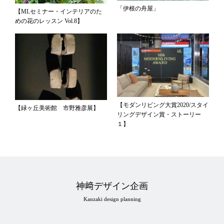
「伊根の舟屋」
【MLセミナー・インテリアのた
めの花のレッスン Vol.8】
【モダンリビング大賞2020/スタイ
【緑ヶ丘美術館 市野雅彦展】
リングデザイン賞・ストーリー
１】
神﨑デザイン企画
Kanzaki design planning