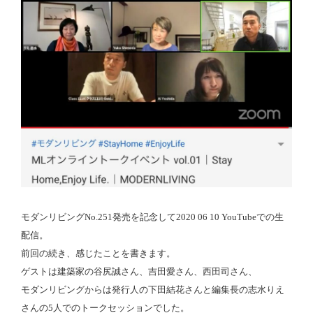
モダンリビングNo.251発売を記念して2020 06 10 YouTubeでの生
配信。
前回の続き、感じたことを書きます。
ゲストは建築家の谷尻誠さん、吉田愛さん、西田司さん、
モダンリビングからは発行人の下田結花さんと編集長の志水りえ
さんの5人でのトークセッションでした。