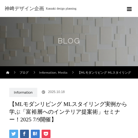
神﨑デザイン企画
Kanzaki design planning
BLOG
ホーム
ブログ
Information
,
Media
【MLモダンリビング MLスタイリング
実例から学ぶ「富裕層へのインテリア提案術」セミナー！2025 7/9開催】
2025.10.18
Information
【MLモダンリビング MLスタイリング実例から
学ぶ「富裕層へのインテリア提案術」セミナ
ー！2025 7/9開催】