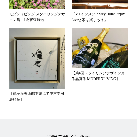
モダンリビング スタイリングデザ
「MLインスタ：Stey Homa Enjoy
イン賞・1次審査通過
Living 家を楽しもう」
【第6回スタイリングデザイン賞
作品募集 MODERNLIVING】
【緑ヶ丘美術館本館にて岸本圭司
展額装】