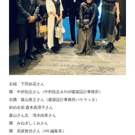
右端 下田結花さん
隣 中村拓志さん（中村拓志＆NAP建築設計事務所）
右隣 森山善之さん（建築設計事務所バケラッタ）
斜め右前 森本真理子さん
森山さん左 清水由美さん
隣 みねぎしくみさん
隣 高坂敦信さん（ML編集長）