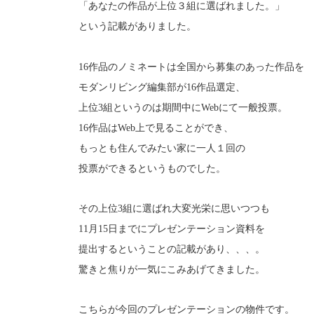
「あなたの作品が上位３組に選ばれました。」
という記載がありました。
16作品のノミネートは全国から募集のあった作品を
モダンリビング編集部が16作品選定、
上位3組というのは期間中にWebにて一般投票。
16作品はWeb上で見ることができ、
もっとも住んでみたい家に一人１回の
投票ができるというものでした。
その上位3組に選ばれ大変光栄に思いつつも
11月15日までにプレゼンテーション資料を
提出するということの記載があり、、、。
驚きと焦りが一気にこみあげてきました。
こちらが今回のプレゼンテーションの物件です。