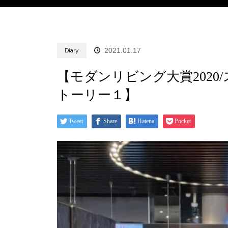
2021.01.17
Diary
【モダンリビング大賞202
トーリー１】
Tweet
Share
Hatena
Pocket