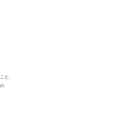
こと。
品の