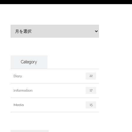
Category
Diary
22
Information
17
Media
15