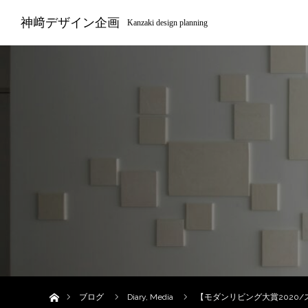
神﨑デザイン企画
Kanzaki design planning
ホーム
ブログ
Diary
,
Media
【モダンリビング大賞2020